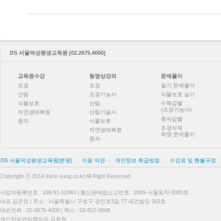
DS 서울덕성평생교육원 [02.2675.4000]
교육원수강
동영상강의
문제풀이
조경
조경
필기 문제풀이
산림
조경기능사
식물보호 실기
식물보호
산림
수목감별
(조경기능사)
자연생태복원
산림기술사
종자감별
종자
식물보호
조경식재
자연생태복원
학명 문제풀이
종자
DS 서울덕성평생교육원[본원]
이용 약관
개인정보 취급방침
수강료 및 환불규정
Copyright ⓒ 2014 duck-sung.co.kr All Right Reserved.
사업자등록번호 : 108-91-62083 | 통신판매업신고번호 : 2009-서울동작-0005호
대표 김은정 | 주소 : 서울특별시 구로구 경인로3길 77 세건빌딩 302호
대표전화 : 02-2675-4000 | 팩스 : 02-812-8668
개인정보관리책임자 김동현