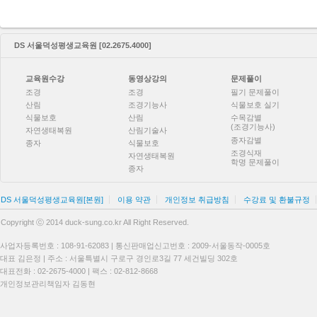
DS 서울덕성평생교육원 [02.2675.4000]
교육원수강
동영상강의
문제풀이
조경
조경
필기 문제풀이
산림
조경기능사
식물보호 실기
식물보호
산림
수목감별
(조경기능사)
자연생태복원
산림기술사
종자감별
종자
식물보호
조경식재
자연생태복원
학명 문제풀이
종자
DS 서울덕성평생교육원[본원]
이용 약관
개인정보 취급방침
수강료 및 환불규정
Copyright ⓒ 2014 duck-sung.co.kr All Right Reserved.
사업자등록번호 : 108-91-62083 | 통신판매업신고번호 : 2009-서울동작-0005호
대표 김은정 | 주소 : 서울특별시 구로구 경인로3길 77 세건빌딩 302호
대표전화 : 02-2675-4000 | 팩스 : 02-812-8668
개인정보관리책임자 김동현