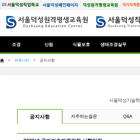
조경
산림
식물보호
생태조경실무
>
커뮤니티
>
공지사항
서울덕성기술학원
자주하는질문
Q&A
공지사항