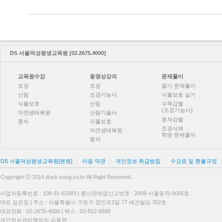
DS 서울덕성평생교육원 [02.2675.4000]
교육원수강
동영상강의
문제풀이
조경
조경
필기 문제풀이
산림
조경기능사
식물보호 실기
식물보호
산림
수목감별
(조경기능사)
자연생태복원
산림기술사
종자감별
종자
식물보호
조경식재
자연생태복원
학명 문제풀이
종자
DS 서울덕성평생교육원[본원]
이용 약관
개인정보 취급방침
수강료 및 환불규정
Copyright ⓒ 2014 duck-sung.co.kr All Right Reserved.
사업자등록번호 : 108-91-62083 | 통신판매업신고번호 : 2009-서울동작-0005호
대표 김은정 | 주소 : 서울특별시 구로구 경인로3길 77 세건빌딩 302호
대표전화 : 02-2675-4000 | 팩스 : 02-812-8668
개인정보관리책임자 김동현