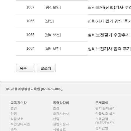
광산보안(산업)기사 수
1067
[광산보안]
산림기사 필기 강의 후
1066
[산림]
설비보전필기 수강후기
1065
[설비보전]
설비보전기사 합격 후기
1064
[설비보전]
목록
글쓰기
DS 서울덕성평생교육원 [02.2675.4000]
교육원수강
동영상강의
문제풀이
조경
조경
필기 문제풀이
산림
조경기능사
식물보호 실기
식물보호
산림
수목감별
(조경기능사)
자연생태복원
산림기술사
종자감별
종자
식물보호