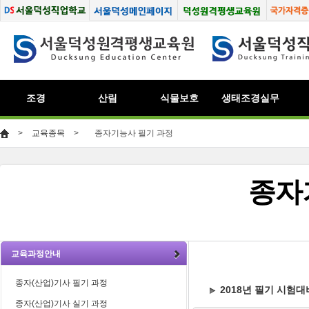
조경
산림
식물보호
생태조경실무
>
교육종목
>
종자기능사 필기 과정
종자
교육과정안내
종자(산업)기사 필기 과정
2018년 필기 시험
종자(산업)기사 실기 과정