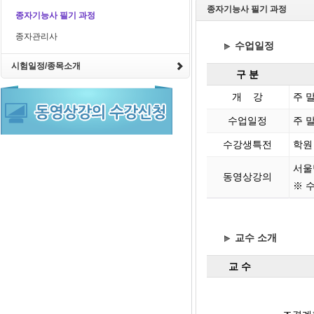
종자기능사 필기 과정
종자기능사 필기 과정
종자관리사
수업일정
시험일정/종목소개
구 분
개 강
주 말
수업일정
주 말
수강생특전
학원
서울
동영상강의
※ 
교수 소개
교 수