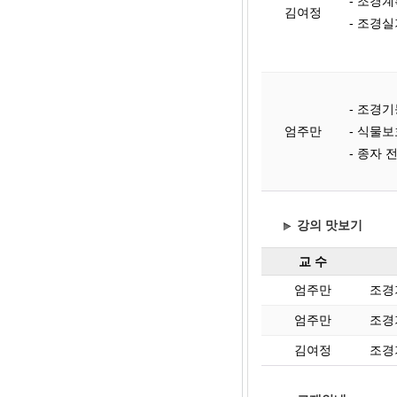
- 조경계
김여정
- 조경실
- 조경
엄주만
- 식물
- 종자 
강의 맛보기
교 수
엄주만
조경
엄주만
조경
김여정
조경