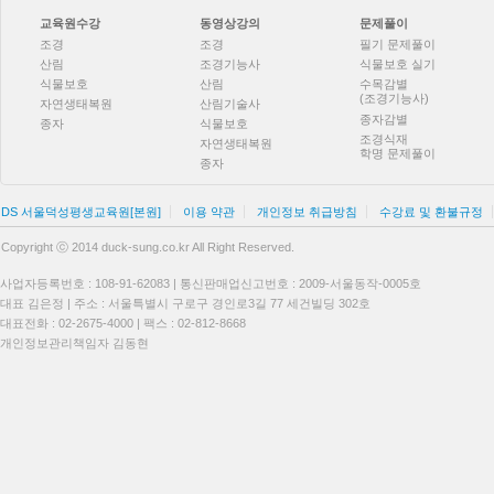
교육원수강
동영상강의
문제풀이
조경
조경
필기 문제풀이
산림
조경기능사
식물보호 실기
식물보호
산림
수목감별
(조경기능사)
자연생태복원
산림기술사
종자감별
종자
식물보호
조경식재
자연생태복원
학명 문제풀이
종자
DS 서울덕성평생교육원[본원]
이용 약관
개인정보 취급방침
수강료 및 환불규정
Copyright ⓒ 2014 duck-sung.co.kr All Right Reserved.
사업자등록번호 : 108-91-62083 | 통신판매업신고번호 : 2009-서울동작-0005호
대표 김은정 | 주소 : 서울특별시 구로구 경인로3길 77 세건빌딩 302호
대표전화 : 02-2675-4000 | 팩스 : 02-812-8668
개인정보관리책임자 김동현