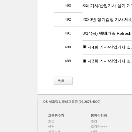
3회 기사/산업기사 실기 개강
493
2020년 정기검정 기사 제3
492
8/14(금) 택배가족 Refres
491
▣ 제4회 기사/산업기사 실
490
▣ 제3회 기사/산업기사 실
489
목록
DS 서울덕성평생교육원 [02.2675.4000]
교육원수강
동영상강의
조경
조경
산림
조경기능사
식물보호
산림