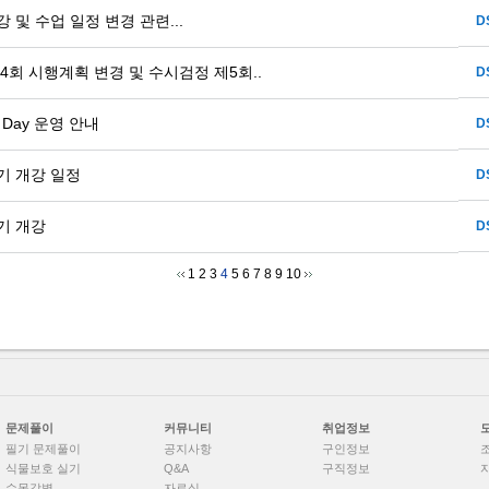
 및 수업 일정 변경 관련...
D
,4회 시행계획 변경 및 수시검정 제5회..
D
h Day 운영 안내
D
기 개강 일정
D
기 개강
D
1
2
3
4
5
6
7
8
9
10
문제풀이
커뮤니티
취업정보
필기 문제풀이
공지사항
구인정보
식물보호 실기
Q&A
구직정보
수목감별
자료실