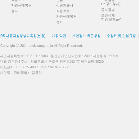
(조경기능사)
자연생태복원
산림기술사
종자감별
종자
식물보호
조경식재
자연생태복원
학명 문제풀이
종자
DS 서울덕성평생교육원[본원]
이용 약관
개인정보 취급방침
수강료 및 환불규정
Copyright ⓒ 2014 duck-sung.co.kr All Right Reserved.
사업자등록번호 : 108-91-62083 | 통신판매업신고번호 : 2009-서울동작-0005호
대표 김은정 | 주소 : 서울특별시 구로구 경인로3길 77 세건빌딩 302호
대표전화 : 02-2675-4000 | 팩스 : 02-812-8668
개인정보관리책임자 김동현