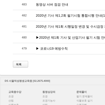
동영상 서버 점검 안내
483
2020년 기사 제1,2회 필기시험 통합시행 안내(
482
2020년 기사 제1회 시행일정 변경 및 수시검정 제
481
▶2020년 제1회 기사 및 산업기사 필기 시험 
480
▶ 코로나19 예방수칙
479
목록
DS 서울덕성평생교육원 [02.2675.4000]
교육원수강
동영상강의
문제풀이
조경
조경
필기 문제풀이
산림
조경기능사
식물보호 실기
식물보호
산림
수목감별