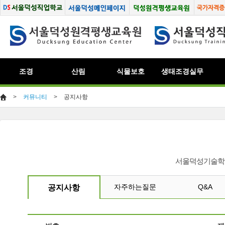
조경
산림
식물보호
생태조경실무
>
커뮤니티
>
공지사항
서울덕성기술학원
자주하는질문
Q&A
공지사항